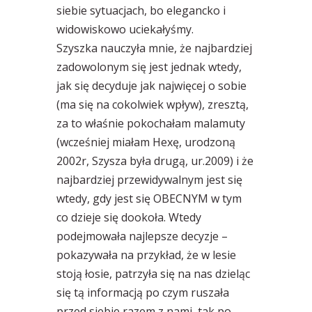
siebie sytuacjach, bo elegancko i
widowiskowo uciekałyśmy.
Szyszka nauczyła mnie, że najbardziej
zadowolonym się jest jednak wtedy,
jak się decyduje jak najwięcej o sobie
(ma się na cokolwiek wpływ), zresztą,
za to właśnie pokochałam malamuty
(wcześniej miałam Hexę, urodzoną
2002r, Szysza była drugą, ur.2009) i że
najbardziej przewidywalnym jest się
wtedy, gdy jest się OBECNYM w tym
co dzieje się dookoła. Wtedy
podejmowała najlepsze decyzje –
pokazywała na przykład, że w lesie
stoją łosie, patrzyła się na nas dzieląc
się tą informacją po czym ruszała
przed siebie razem z nami, tak po