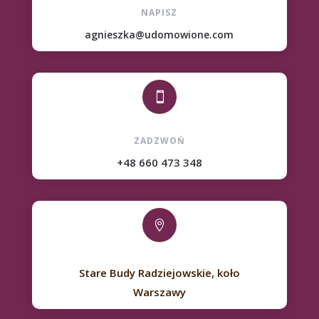
NAPISZ
agnieszka@udomowione.com

ZADZWOŃ
+48 660 473 348

Stare Budy Radziejowskie, koło
Warszawy